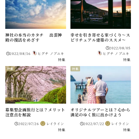
神社の本当のカタチ 出雲神
幸せを引き寄せる家づくり～ス
殿の復活をめざす
ピリチュアル建築のススメ～
2022/08/05
2022/08/16
ヒグチ ノブユキ
ヒグチ ノブユキ
特集
特集
特集
特集
募集型企画旅行とは？メリット
オリジナルツアーとは？心から
注意点を解説
満足のゆく旅に出かけよう
2022/07/26
レイライン
2022/07/22
レイライン
特集
特集