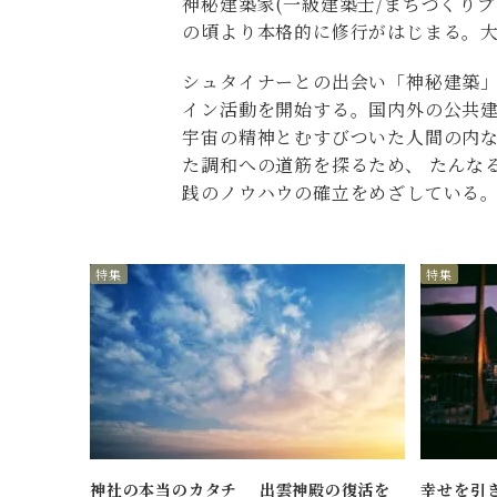
神秘建築家(一級建築士/まちづくり
の頃より本格的に修行がはじまる。
シュタイナーとの出会い「神秘建築」
イン活動を開始する。国内外の公共
宇宙の精神とむすびついた人間の内な
た調和への道筋を探るため、 たんな
践のノウハウの確立をめざしている
特集
特集
神社の本当のカタチ 出雲神殿の復活を
幸せを引